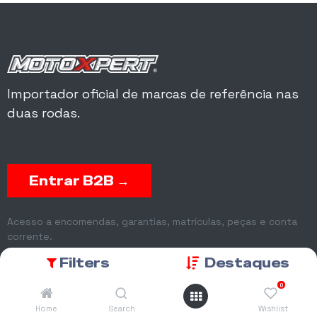
Importador oficial de marcas de referência nas
duas rodas.
Entrar B2B →
Acesso a encomendas, garantias, matrículas, peças e conta
corrente.
Filters
Destaques
0
Home
Search
Wishlist