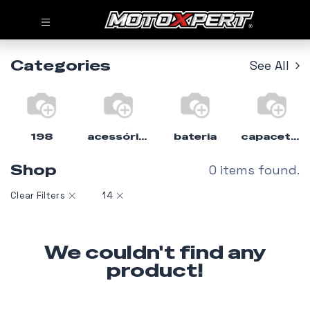
Categories
See All
198
acessórios
bateria
capacete%moto
Shop
0 items found.
Clear Filters
14
We couldn't find any
product!