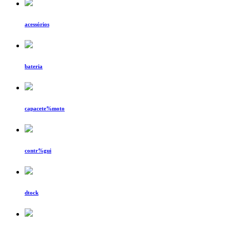
acessórios
bateria
capacete%moto
contr%gui
dtock