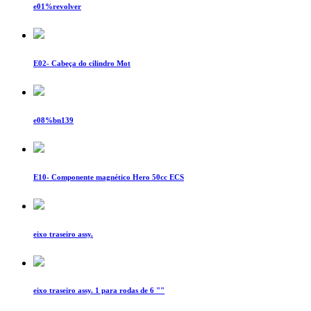
e01%revolver
E02- Cabeça do cilindro Mot
e08%bn139
E10- Componente magnético Hero 50cc ECS
eixo traseiro assy.
eixo traseiro assy. 1 para rodas de 6 ""