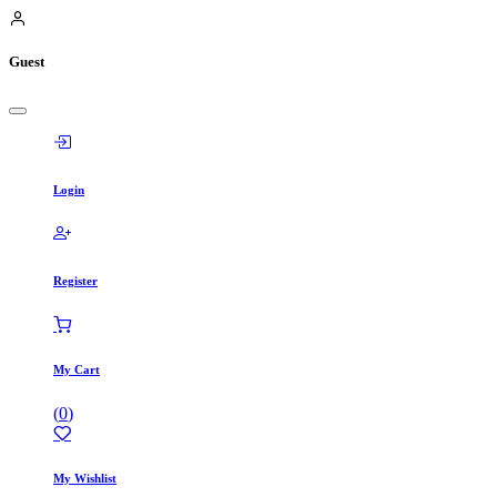
Guest
Login
Register
My Cart
(
0
)
My Wishlist