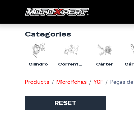
Início
Categories
Cilindro
Corrente de Tempo & Tensor
Cárter
Products
Microfichas
YCF
Peças de
RESET