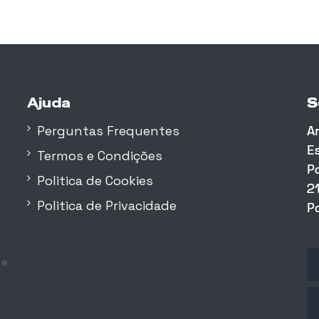
Ajuda
S
S
S
Perguntas Frequentes
A
A
A
E
E
E
Termos e Condições
P
P
P
Politica de Cookies
2
2
2
Politica de Privacidade
P
P
P
 e