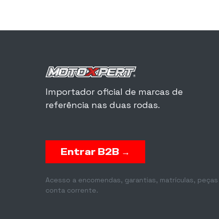
Importador oficial de marcas de
referência nas duas rodas.
Entrar B2B →
Acesso a encomendas, garantias, matrículas, peças
conta corrente.