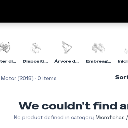
Empresa
Marcas
Fale C
Cárter direito do cárter
Dispositivo de mudança de marchas
Árvore de cames e válvulas
Embreagem
Sort
 Motor (2018)
- 0 items
We couldn't find 
No product defined in category
Microfichas 