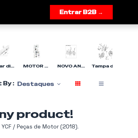
onnosco
Entrar B2B →
Iniciar dispositivo
MOTOR 50CC
NOVO ANIMA 150 / 190CC （4 VÁLVULAS）
Tampa da cabeça do cilindro
 By :
Destaques
any product!
/ YCF / Peças de Motor (2018)
.