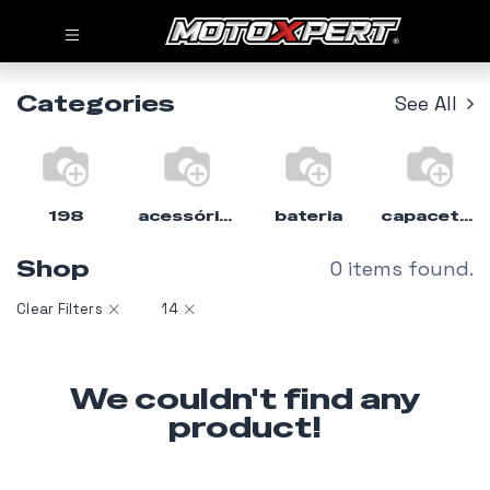
Categories
See All
198
acessórios
bateria
capacete%moto
Shop
0 items found.
Clear Filters
14
We couldn't find any
product!