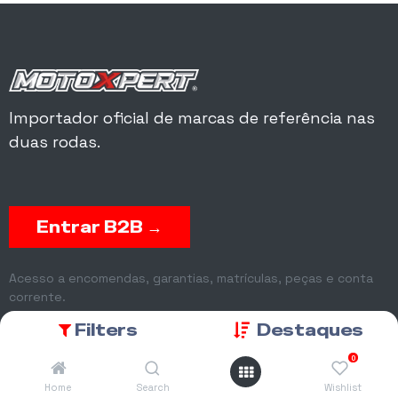
Importador oficial de marcas de referência nas
duas rodas.
Entrar B2B →
Acesso a encomendas, garantias, matrículas, peças e conta
corrente.
Filters
Destaques
0
Home
Search
Wishlist