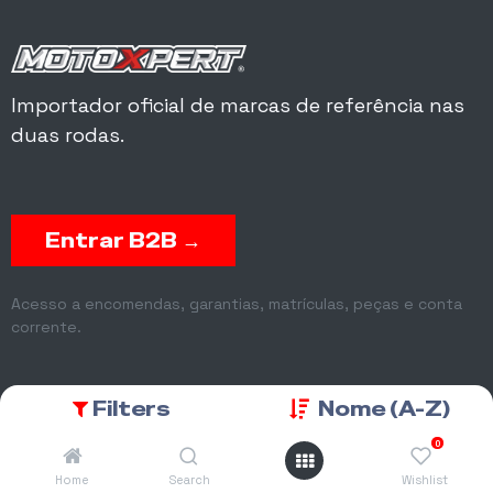
Importador oficial de marcas de referência nas
duas rodas.
Entrar B2B →
Acesso a encomendas, garantias, matrículas, peças e conta
corrente.
Filters
Nome (A-Z)
0
Ajuda
Home
Search
Wishlist