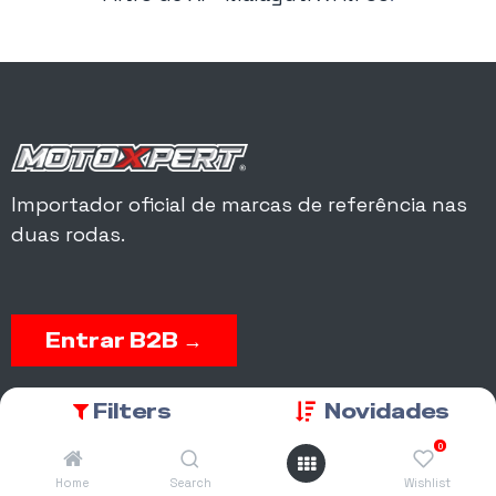
Importador oficial de marcas de referência nas
duas rodas.
Entrar B2B →
Acesso a encomendas, garantias, matrículas, peças e conta
Filters
Novidades
corrente.
0
Home
Search
Wishlist