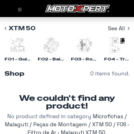
XTM 50
See All
F01 - Guiador - Malaguti XTM 50
F02 - Bainha - Malaguti XTM 50
F03 - Roda da Frente - Malaguti XTM 50
F04 - Travão Frente - Malaguti XTM 50
Shop
0 items found.
We couldn't find any
product!
No product defined in category
Microfichas /
Malaguti / Peças de Montagem / XTM 50 / F06 -
Filtro de Ar - Malaguti XTM 50
.