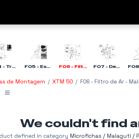
Empresa
Marcas
Fale C
F04 - Travão Frente - Malaguti XTM 50
F05 - Escape - Malaguti XTM 50
F06 - Filtro de Ar - Malaguti XTM 50
F07 - Deposito de Combustivel - Malaguti XTM 50
as de Montagem
XTM 50
F06 - Filtro de Ar - M
We couldn't find 
duct defined in category
Microfichas / Malaguti / 