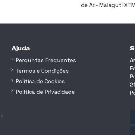
de Ar - Malaguti XT
Ajuda
S
S
S
Perguntas Frequentes
A
A
A
E
E
E
Termos e Condições
P
P
P
Politica de Cookies
2
2
2
Politica de Privacidade
P
P
P
 e