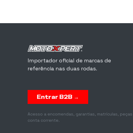
Importador oficial de marcas de
referência nas duas rodas.
Entrar B2B →
Acesso a encomendas, garantias, matrículas, peças
conta corrente.