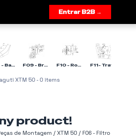
onnosco
Entrar B2B →
F08 - Banco - Malaguti XTM 50
F09 - Braço Oscilante - Malaguti XTM 50
F10 - Roda Traseira - Malaguti XTM 50
F11- Travão traseiro Malaguti XTM 50
alaguti XTM 50
- 0 items
any product!
Peças de Montagem / XTM 50 / F06 - Filtro