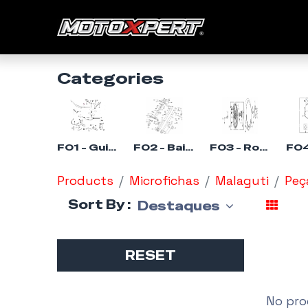
Início
Categories
F01 - Guiador - Malaguti XTM 50
F02 - Bainha - Malaguti XTM 50
F03 - Roda da Frente - Malaguti XTM 50
Products
Microfichas
Malaguti
Peç
Sort By :
Destaques
RESET
No pro