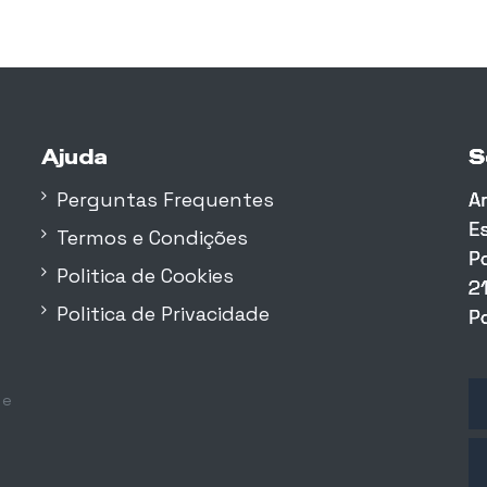
Ajuda
S
S
S
Perguntas Frequentes
A
A
A
E
E
E
Termos e Condições
P
P
P
Politica de Cookies
2
2
2
Politica de Privacidade
P
P
P
 e