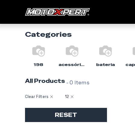
Início
Categories
198
acessórios
bateria
All Products
- 0 items
Clear Filters
12
RESET