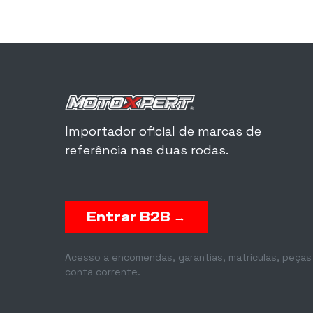
Importador oficial de marcas de
referência nas duas rodas.
Entrar B2B →
Acesso a encomendas, garantias, matrículas, peças
conta corrente.