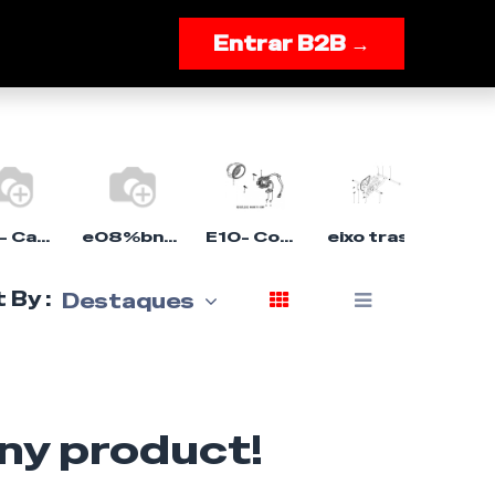
onnosco
Entrar B2B →
E02- Cabeça do cilindro Mot
e08%bn139
E10- Componente magnético Hero 50cc ECS
eixo traseiro assy.
 By :
Destaques
any product!