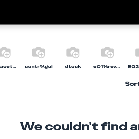
Empresa
Marcas
Fale C
capacete%moto
contr%gui
dtock
e01%revolver
Sort
We couldn't find 