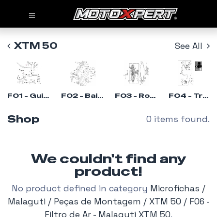
XTM 50
See All
F01 - Guiador - Malaguti XTM 50
F02 - Bainha - Malaguti XTM 50
F03 - Roda da Frente - Malaguti XTM 50
F04 - Travão Frente - Malaguti XTM 50
Shop
0 items found.
We couldn't find any
product!
No product defined in category
Microfichas /
Malaguti / Peças de Montagem / XTM 50 / F06 -
Filtro de Ar - Malaguti XTM 50
.