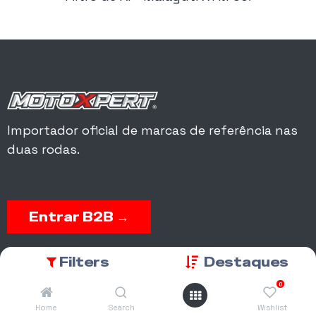
Importador oficial de marcas de referência nas
duas rodas.
Entrar B2B →
Acesso a encomendas, garantias, matrículas, peças e conta
Filters
Destaques
corrente.
0
Home
Search
Wishlist