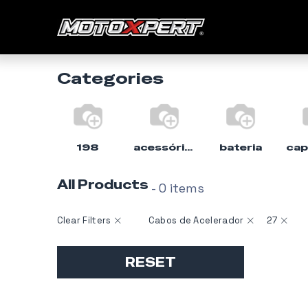
Início
Categories
198
acessórios
bateria
All Products
- 0 items
Clear Filters
Cabos de Acelerador
27
RESET