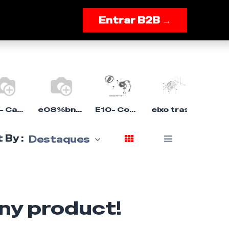
onnosco
Entrar B2B →
E02- Cabeça do cilindro Mot
e08%bn139
E10- Componente magnético Hero 50cc ECS
eixo traseiro assy.
 By :
Destaques
any product!