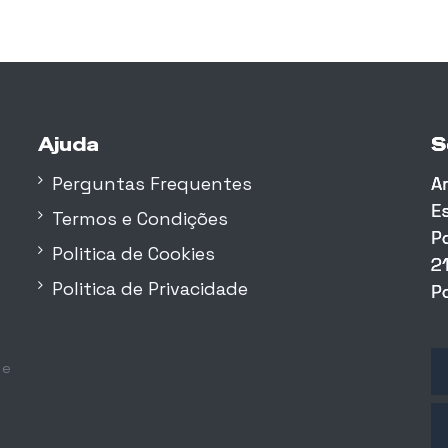
Ajuda
S
S
S
Perguntas Frequentes
A
A
A
E
E
E
Termos e Condições
P
P
P
Politica de Cookies
2
2
2
Politica de Privacidade
P
P
P
 e