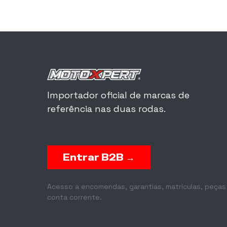
Importador oficial de marcas de
referência nas duas rodas.
Entrar B2B →
Acesso a encomendas, garantias, matrículas, peças
conta corrente.