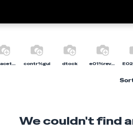
Empresa
Marcas
Fale C
capacete%moto
contr%gui
dtock
e01%revolver
Sort
We couldn't find 