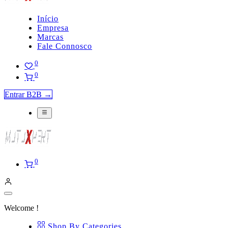
Início
Empresa
Marcas
Fale Connosco
0
0
Entrar B2B →
0
Welcome !
Shop By Categories