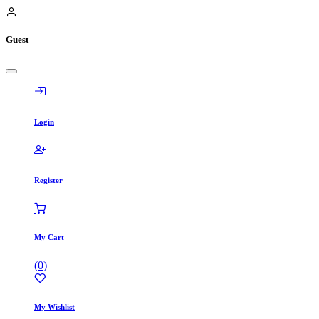
Guest
Login
Register
My Cart
(
0
)
My Wishlist