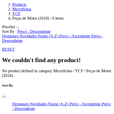
Products
Microfichas
YCF
Peças de Motor (2018)
- 0 items
Pricelist :
-
Sort By :
Preço - Descendente
Destaques
Novidades
Nome (A-Z)
Preço - Ascendente
Preço -
Descendente
RESET
We couldn't find any product!
No product defined in category
Microfichas / YCF / Peças de Motor
(2018)
.
Sort By
Destaques
Novidades
Nome (A-Z)
Preço - Ascendente
Preço
- Descendente