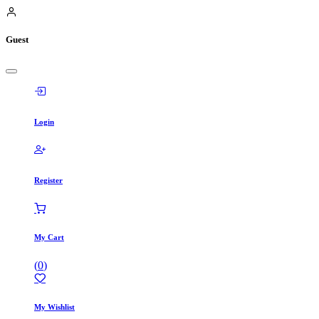
Guest
Login
Register
My Cart
(
0
)
My Wishlist