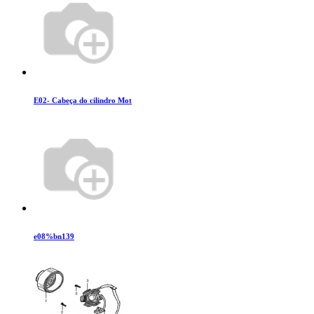
E02- Cabeça do cilindro Mot
e08%bn139