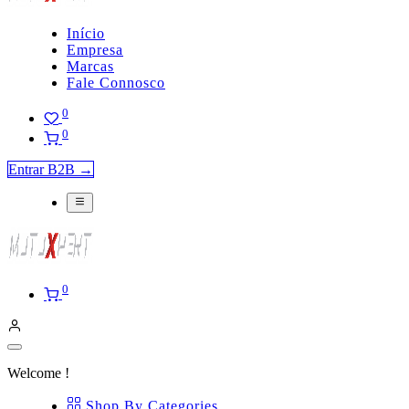
Início
Empresa
Marcas
Fale Connosco
0
0
Entrar B2B →
0
Welcome !
Shop By Categories