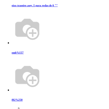
eixo traseiro assy. 1 para rodas de 6 ""
emb%157
f02%250