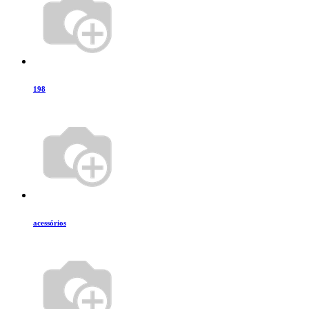
198
acessórios