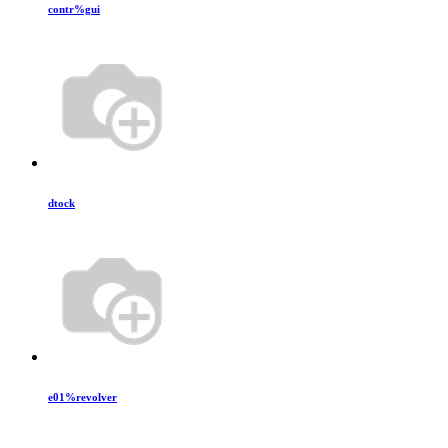
contr%gui
dtock
e01%revolver