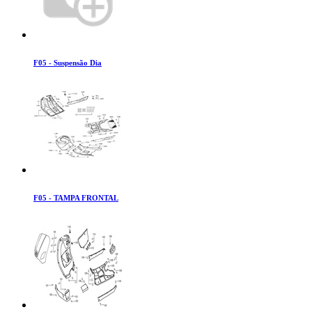
F05 - Suspensão Dia
F05 - TAMPA FRONTAL