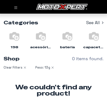
Categories
See All
198
acessórios
bateria
capacete%moto
Shop
0 items found.
Clear Filters
Peso: 13g
We couldn't find any
product!