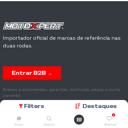
Importador oficial de marcas de referência nas
duas rodas.
Entrar B2B →
Acesso a encomendas, garantias, matrículas, peças e conta
corrente.
Filters
Destaques
0
Home
Search
Wishlist