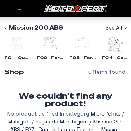
Mission 200 ABS
See All
F01 - Quadrante - Mission 200ABS
F02 - Farol Dianteiro - Mission 200ABS
F03 - Farol Traseiro - Mission 200ABS
F04 - Cablagem (1) - Mission 200ABS
Shop
0 items found.
We couldn't find any
product!
No product defined in category
Microfichas /
Malaguti / Peças de Montagem / Mission 200
ABS / F27 - Guarda Lamas Traseiro - Mission