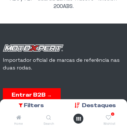
200ABS
.
Importador oficial de marcas de referência nas
duas rodas.
Entrar B2B →
Filters
Destaques
Acesso a encomendas, garantias, matrículas, peças e conta
0
corrente.
Home
Search
Wishlist