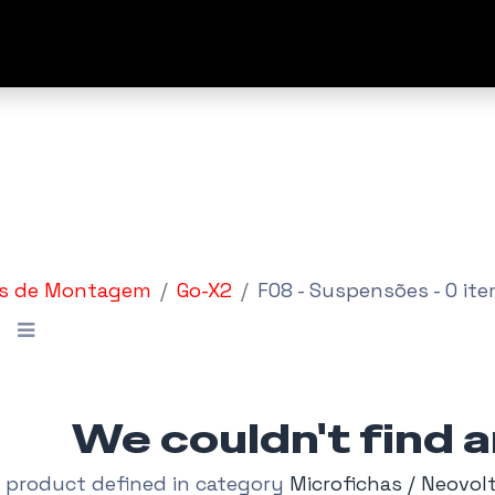
Empresa
Marcas
Fale C
s de Montagem
Go-X2
F08 - Suspensões
- 0 it
We couldn't find 
 product defined in category
Microfichas / Neovol