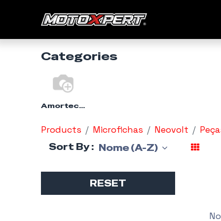
Início
Categories
Amortecedores - Go-X2
Products
Microfichas
Neovolt
Peça
Sort By :
Nome (A-Z)
RESET
No