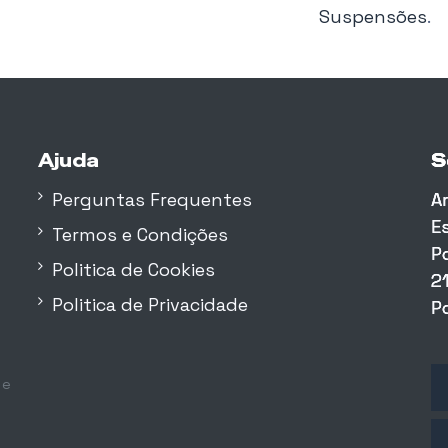
Suspensões
.
Ajuda
S
S
S
Perguntas Frequentes
A
A
A
E
E
E
Termos e Condições
P
P
P
Politica de Cookies
2
2
2
Politica de Privacidade
P
P
P
 e