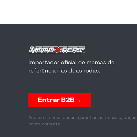
Importador oficial de marcas de
referência nas duas rodas.
Entrar B2B →
Acesso a encomendas, garantias, matrículas, peças
conta corrente.