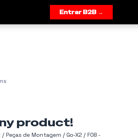
onnosco
Entrar B2B →
ems
any product!
t / Peças de Montagem / Go-X2 / F08 -