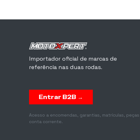
Importador oficial de marcas de
referência nas duas rodas.
Entrar B2B →
Acesso a encomendas, garantias, matrículas, peças
conta corrente.