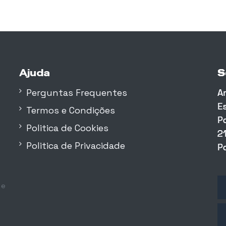
Ajuda
S
S
S
Perguntas Frequentes
A
A
A
E
E
E
Termos e Condições
P
P
P
Politica de Cookies
2
2
2
Politica de Privacidade
P
P
P
 e