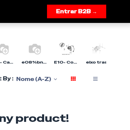
onnosco
Entrar B2B →
E02- Cabeça do cilindro Mot
e08%bn139
E10- Componente magnético Hero 50cc ECS
eixo traseiro assy.
 By :
Nome (A-Z)
any product!