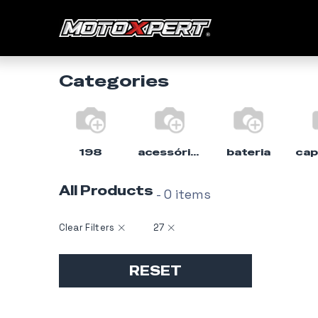
Início
Categories
198
acessórios
bateria
All Products
- 0 items
Clear Filters
27
RESET