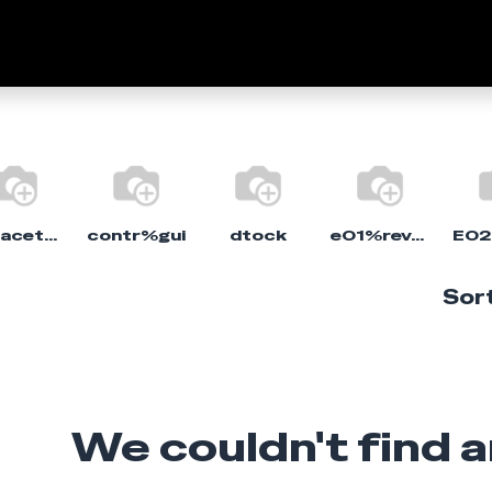
Empresa
Marcas
Fale C
capacete%moto
contr%gui
dtock
e01%revolver
Sort
We couldn't find 