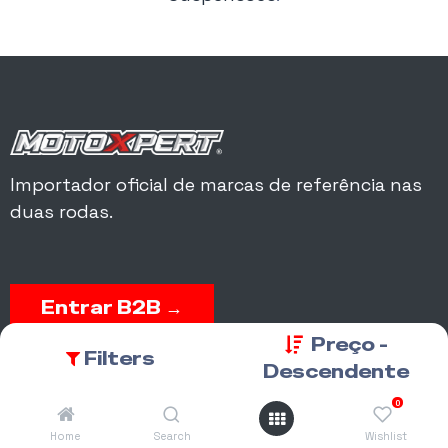
Importador oficial de marcas de referência nas
duas rodas.
Entrar B2B →
Preço -
Filters
Acesso a encomendas, garantias, matrículas, peças e conta
Descendente
corrente.
0
Home
Search
Wishlist